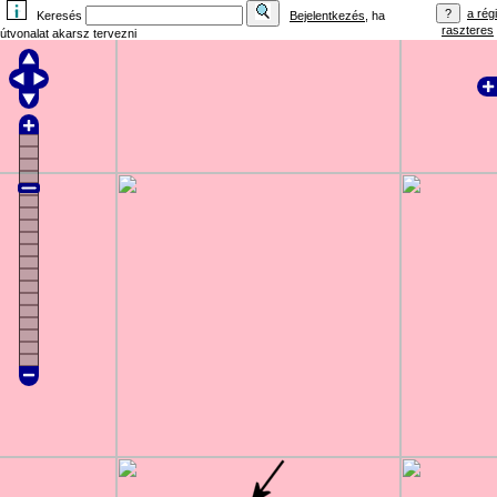
a régi
Keresés
Bejelentkezés
, ha
raszteres
útvonalat akarsz tervezni