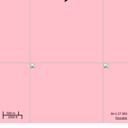
500 m
M=1:27 083
2000 ft
Permalink