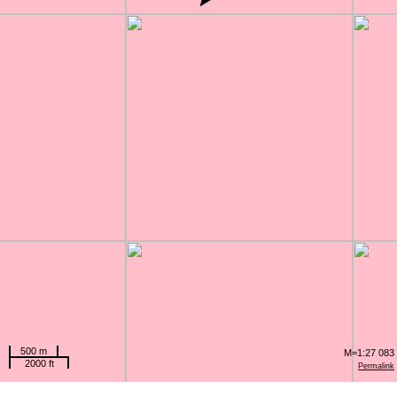
500 m
M=1:27 083
2000 ft
Permalink