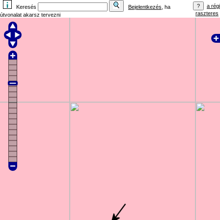
a régi
Keresés
Bejelentkezés
, ha
raszteres
útvonalat akarsz tervezni