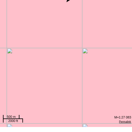
500 m
M=1:27 083
2000 ft
Permalink