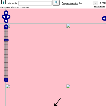
a régi
Keresés
Bejelentkezés
, ha
raszteres
útvonalat akarsz tervezni