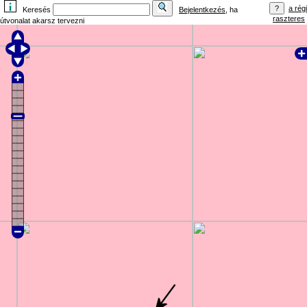
a régi
Keresés
Bejelentkezés
, ha
raszteres
útvonalat akarsz tervezni