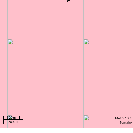
500 m
M=1:27 083
2000 ft
Permalink