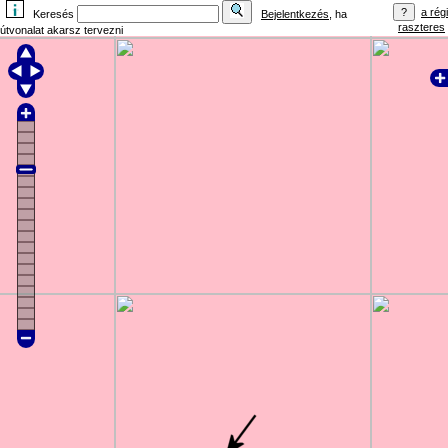
a régi
Keresés
Bejelentkezés
, ha
raszteres
útvonalat akarsz tervezni