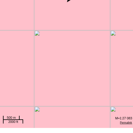
500 m
M=1:27 083
2000 ft
Permalink