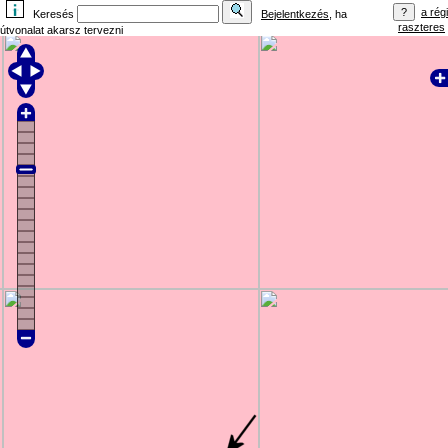
a régi
Keresés
Bejelentkezés
, ha
raszteres
útvonalat akarsz tervezni