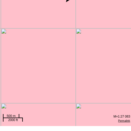
500 m
M=1:27 083
2000 ft
Permalink