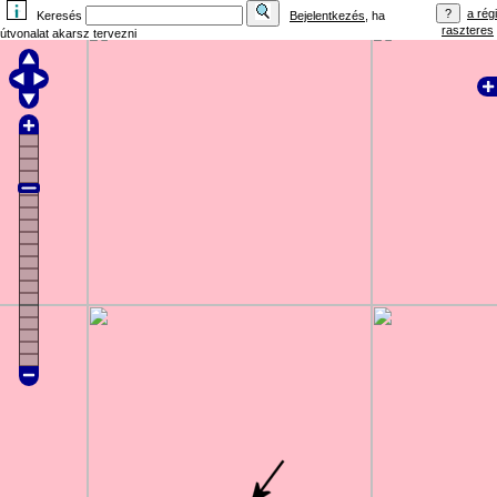
a régi
Keresés
Bejelentkezés
, ha
raszteres
útvonalat akarsz tervezni