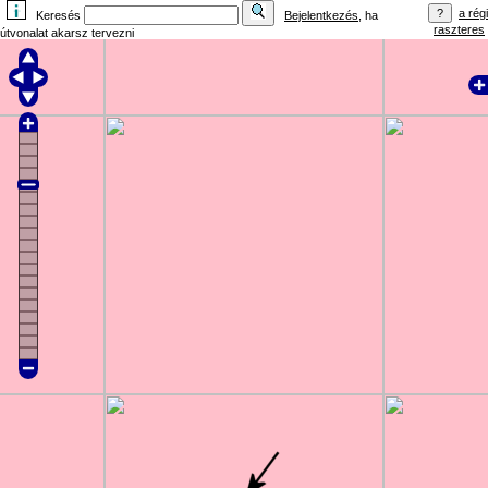
a régi
Keresés
Bejelentkezés
, ha
raszteres
útvonalat akarsz tervezni