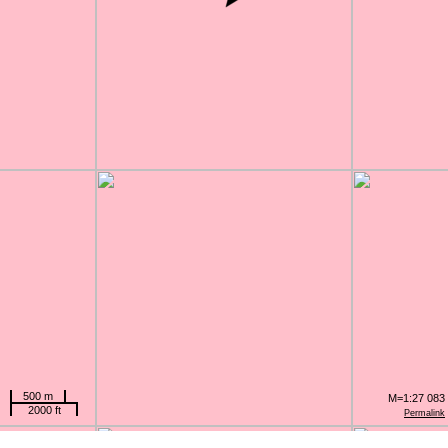
500 m
M=1:27 083
2000 ft
Permalink