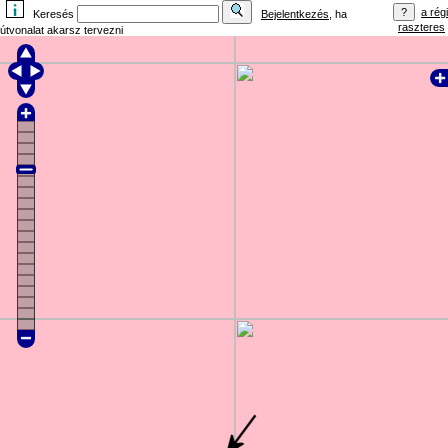
a régi
Keresés
Bejelentkezés
, ha
raszteres
útvonalat akarsz tervezni