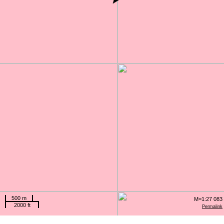
500 m
M=1:27 083
2000 ft
Permalink