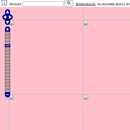
Keresés
Bejelentkezés
, ha útvonalat akarsz te