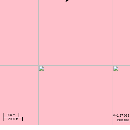
500 m
M=1:27 083
2000 ft
Permalink