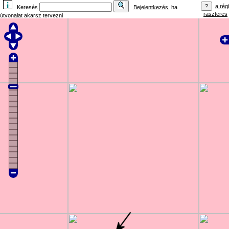
a régi
Keresés
Bejelentkezés
, ha
raszteres
útvonalat akarsz tervezni