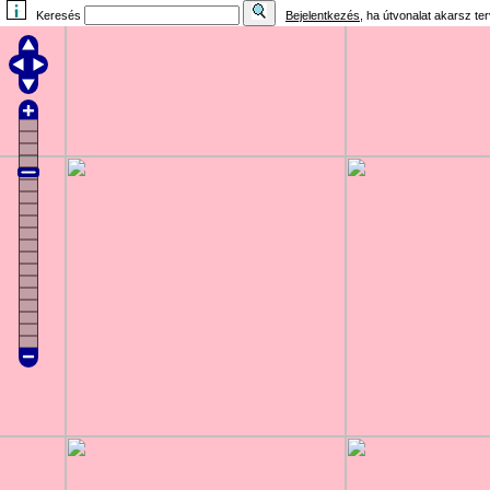
Keresés
Bejelentkezés
, ha útvonalat akarsz te