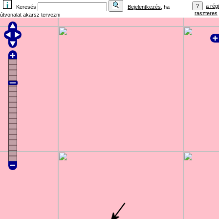
a régi
Keresés
Bejelentkezés
, ha
raszteres
útvonalat akarsz tervezni