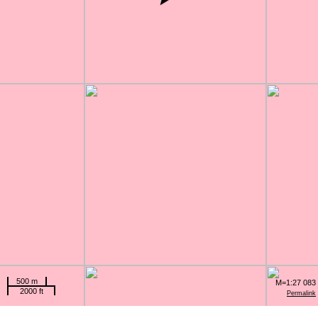
500 m
M=1:27 083
2000 ft
Permalink