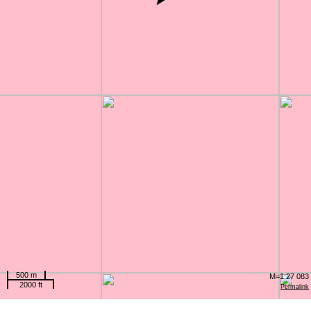
500 m
M=1:27 083
2000 ft
Permalink