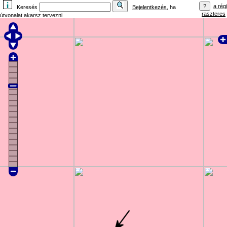
a régi
Keresés
Bejelentkezés
, ha
raszteres
útvonalat akarsz tervezni