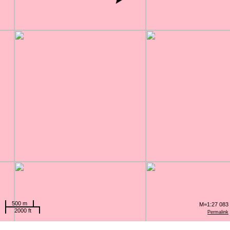
500 m
M=1:27 083
2000 ft
Permalink