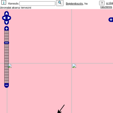
a régi
Keresés
Bejelentkezés
, ha
raszteres
útvonalat akarsz tervezni