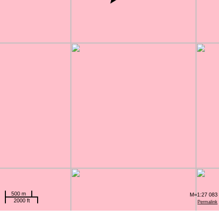
500 m
M=1:27 083
2000 ft
Permalink