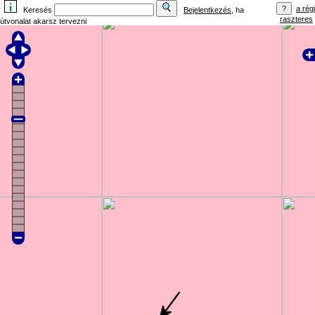
a régi
Keresés
Bejelentkezés
, ha
raszteres
útvonalat akarsz tervezni