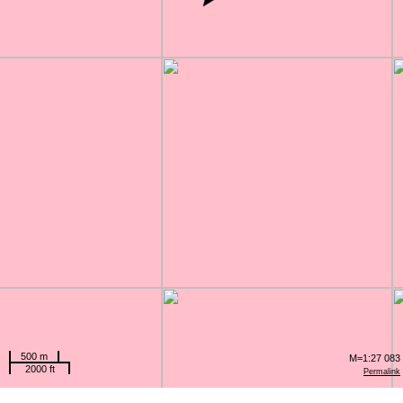
500 m
M=1:27 083
2000 ft
Permalink