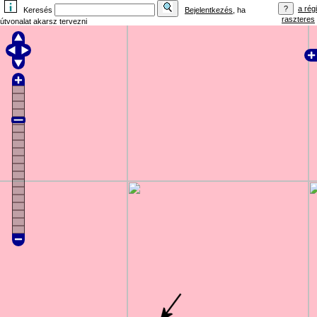
a régi
Keresés
Bejelentkezés
, ha
raszteres
útvonalat akarsz tervezni