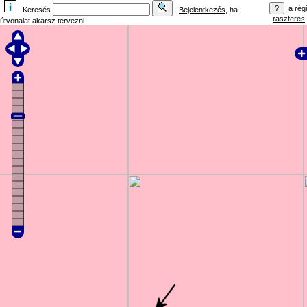
a régi
Keresés
Bejelentkezés
, ha
raszteres
útvonalat akarsz tervezni