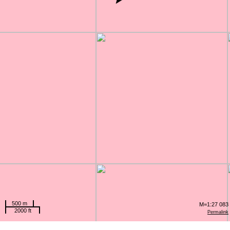
500 m
M=1:27 083
2000 ft
Permalink