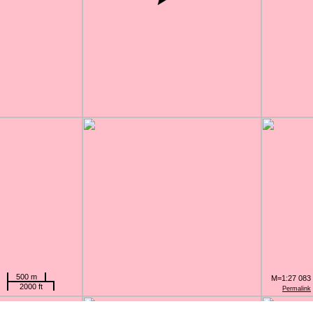
500 m
M=1:27 083
2000 ft
Permalink