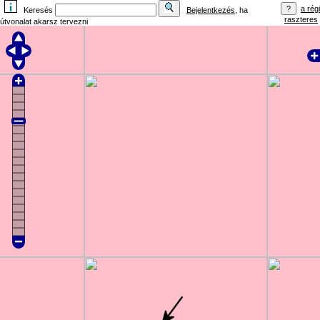
a régi
Keresés
Bejelentkezés
, ha
raszteres
útvonalat akarsz tervezni