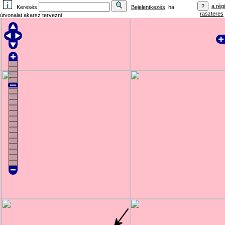
a régi
Keresés
Bejelentkezés
, ha
raszteres
útvonalat akarsz tervezni