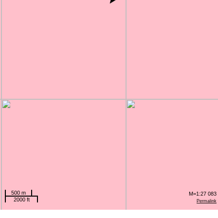
500 m
M=1:27 083
2000 ft
Permalink