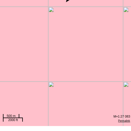
500 m
M=1:27 083
2000 ft
Permalink