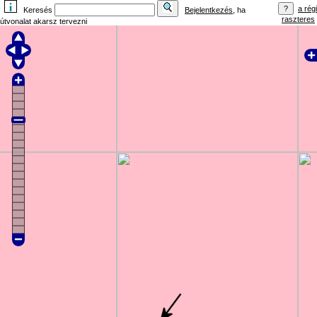
a régi
Keresés
Bejelentkezés
, ha
raszteres
útvonalat akarsz tervezni