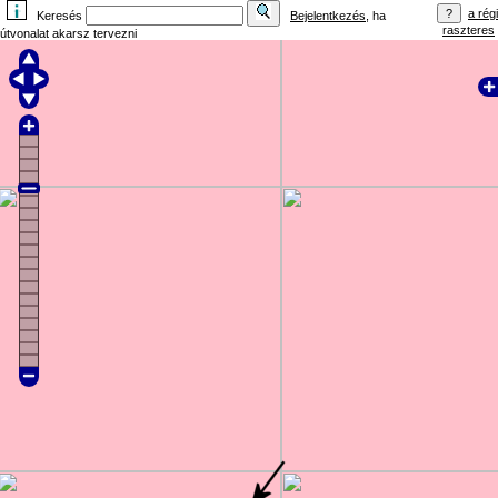
a régi
Keresés
Bejelentkezés
, ha
raszteres
útvonalat akarsz tervezni