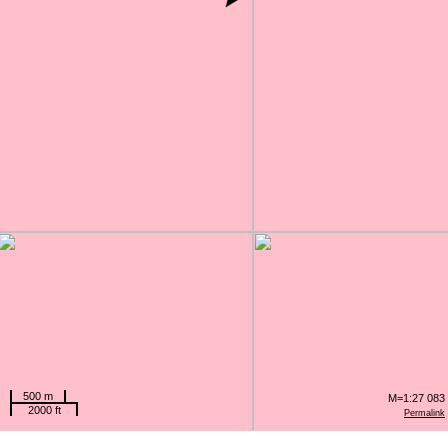
500 m
M=1:27 083
2000 ft
Permalink