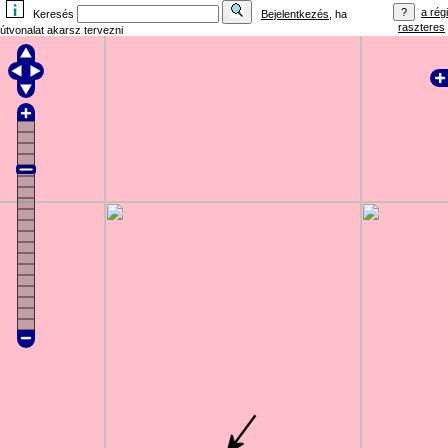
a régi
Keresés
Bejelentkezés
, ha
raszteres
útvonalat akarsz tervezni