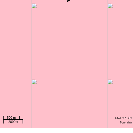
500 m
M=1:27 083
2000 ft
Permalink