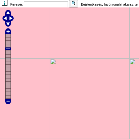
Keresés
Bejelentkezés
, ha útvonalat akarsz te