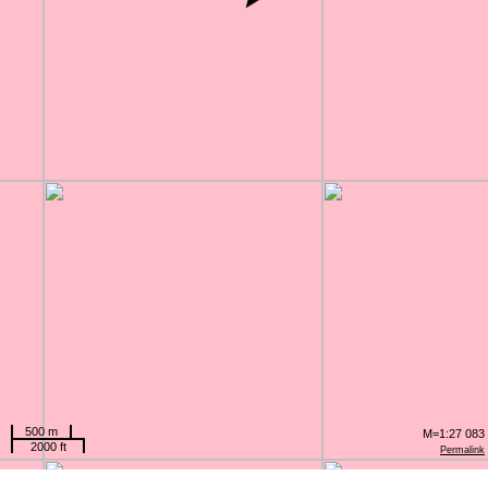
500 m
M=1:27 083
2000 ft
Permalink