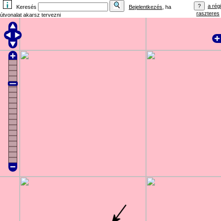
a régi
Keresés
Bejelentkezés
, ha
raszteres
útvonalat akarsz tervezni