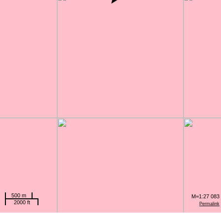
500 m
M=1:27 083
2000 ft
Permalink