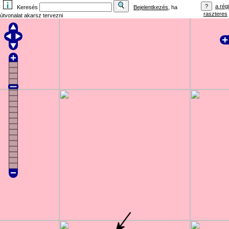
a régi
Keresés
Bejelentkezés
, ha
raszteres
útvonalat akarsz tervezni