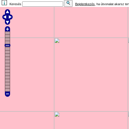
Keresés
Bejelentkezés
, ha útvonalat akarsz te