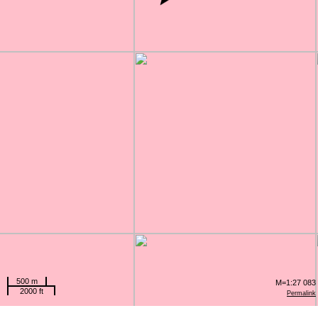
500 m
M=1:27 083
2000 ft
Permalink