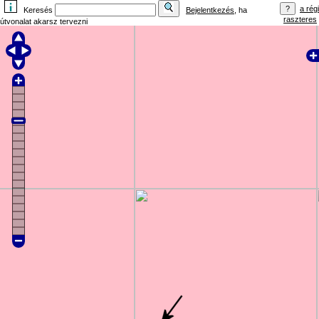
a régi
Keresés
Bejelentkezés
, ha
raszteres
útvonalat akarsz tervezni