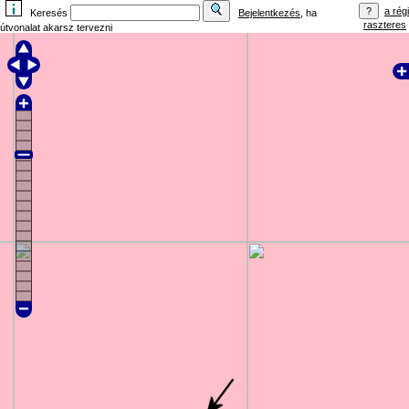
a régi
Keresés
Bejelentkezés
, ha
raszteres
útvonalat akarsz tervezni