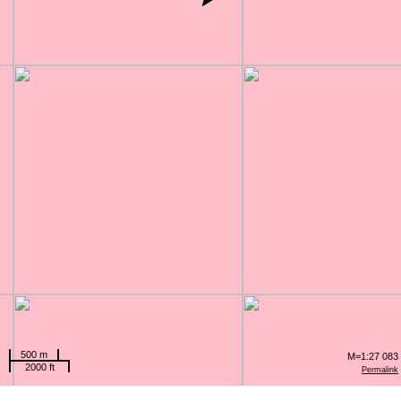
500 m
M=1:27 083
2000 ft
Permalink