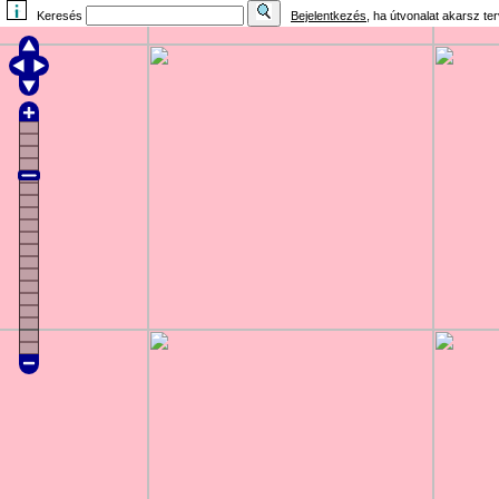
Keresés
Bejelentkezés
, ha útvonalat akarsz te