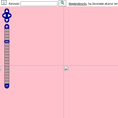
Keresés
Bejelentkezés
, ha útvonalat akarsz te