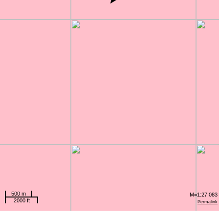
500 m
M=1:27 083
2000 ft
Permalink