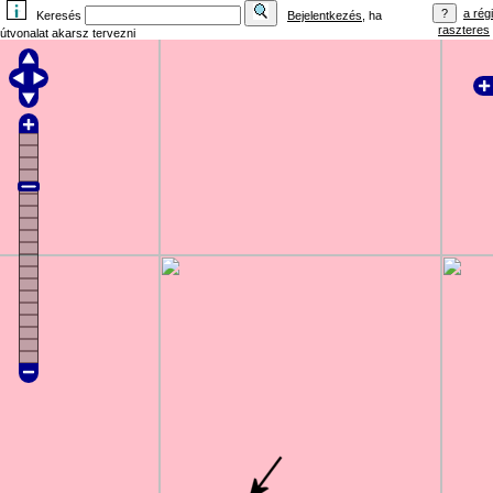
a régi
Keresés
Bejelentkezés
, ha
raszteres
útvonalat akarsz tervezni