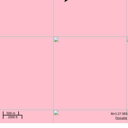
500 m
M=1:27 083
2000 ft
Permalink