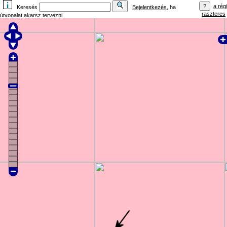
a régi
Keresés
Bejelentkezés
, ha
raszteres
útvonalat akarsz tervezni