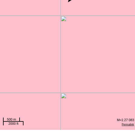
500 m
M=1:27 083
2000 ft
Permalink