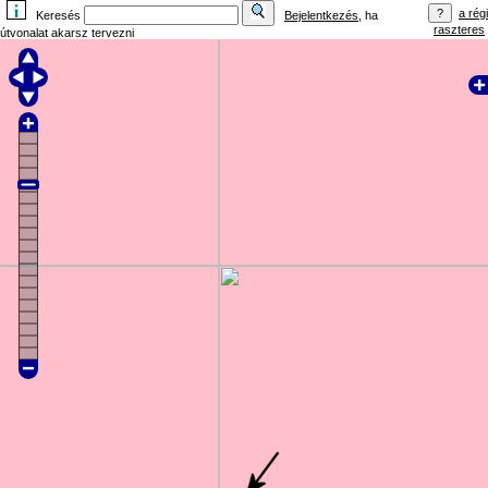
a régi
Keresés
Bejelentkezés
, ha
raszteres
útvonalat akarsz tervezni