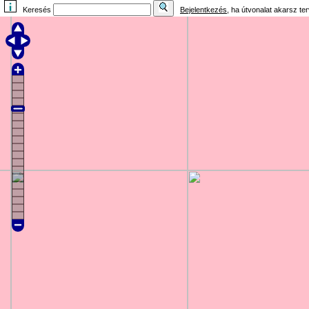
Keresés
Bejelentkezés
, ha útvonalat akarsz te