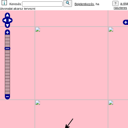
a régi
Keresés
Bejelentkezés
, ha
raszteres
útvonalat akarsz tervezni