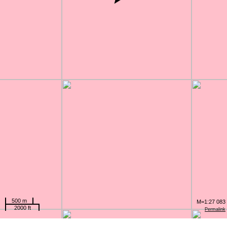
500 m
M=1:27 083
2000 ft
Permalink