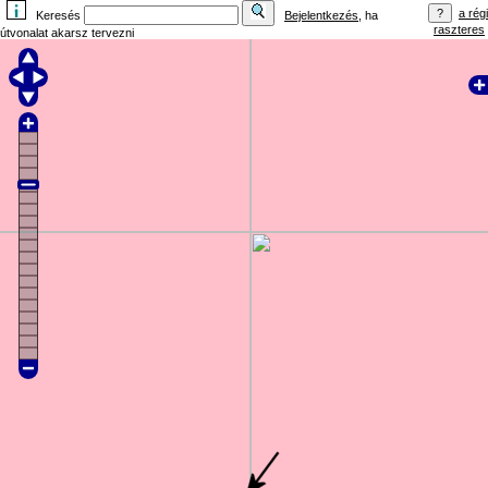
a régi
Keresés
Bejelentkezés
, ha
raszteres
útvonalat akarsz tervezni