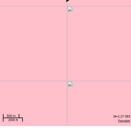
500 m
M=1:27 083
2000 ft
Permalink