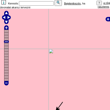
a régi
Keresés
Bejelentkezés
, ha
raszteres
útvonalat akarsz tervezni