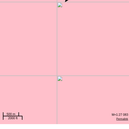
500 m
M=1:27 083
2000 ft
Permalink