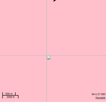
500 m
M=1:27 083
2000 ft
Permalink