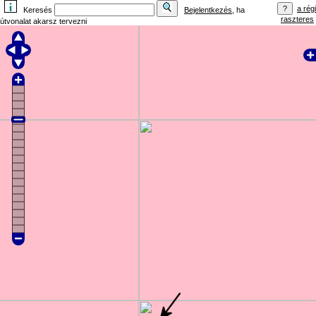
a régi
Keresés
Bejelentkezés
, ha
raszteres
útvonalat akarsz tervezni