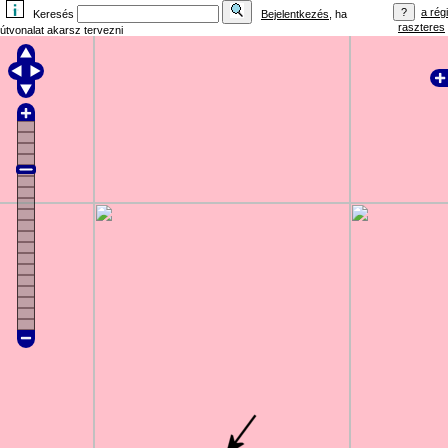
a régi
Keresés
Bejelentkezés
, ha
raszteres
útvonalat akarsz tervezni