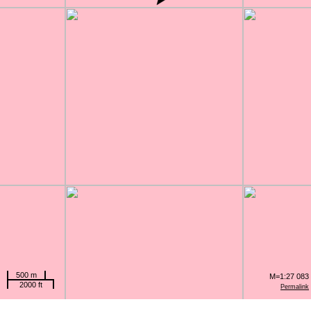
500 m
M=1:27 083
2000 ft
Permalink