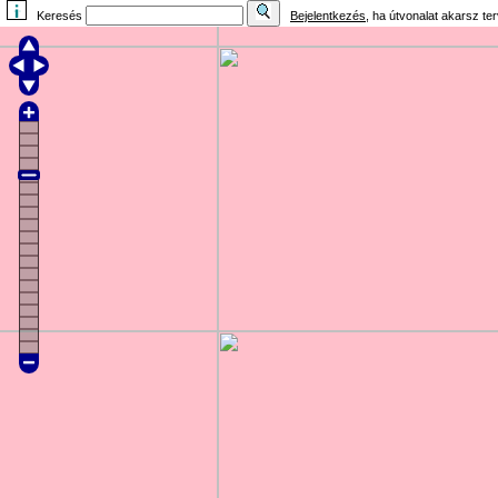
Keresés
Bejelentkezés
, ha útvonalat akarsz te