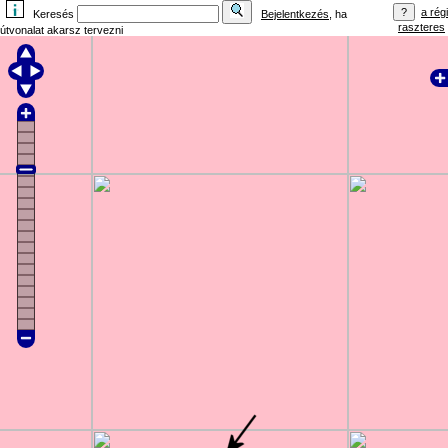
a régi
Keresés
Bejelentkezés
, ha
raszteres
útvonalat akarsz tervezni