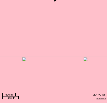
500 m
M=1:27 083
2000 ft
Permalink