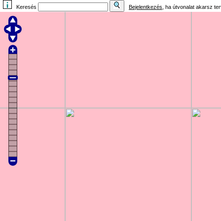
Keresés
Bejelentkezés
, ha útvonalat akarsz te