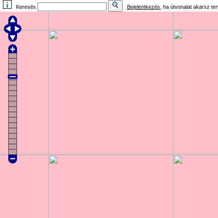
Keresés
Bejelentkezés
, ha útvonalat akarsz te