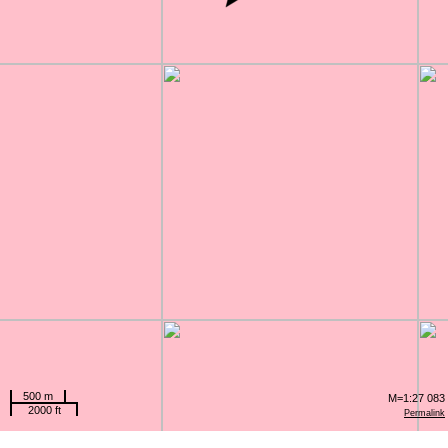
500 m
M=1:27 083
2000 ft
Permalink