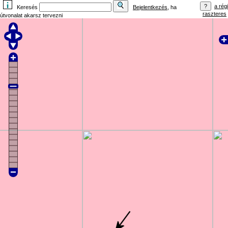
a régi
Keresés
Bejelentkezés
, ha
raszteres
útvonalat akarsz tervezni