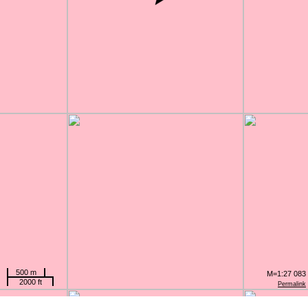
500 m
M=1:27 083
2000 ft
Permalink