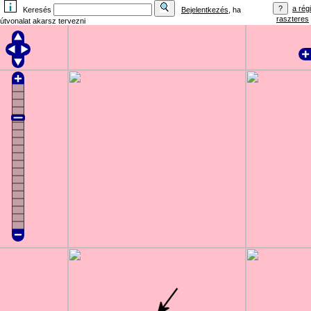
a régi
Keresés
Bejelentkezés
, ha
raszteres
útvonalat akarsz tervezni