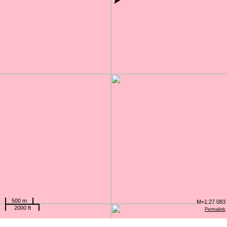
500 m
M=1:27 083
2000 ft
Permalink