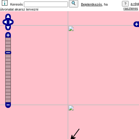
a régi
Keresés
Bejelentkezés
, ha
raszteres
útvonalat akarsz tervezni