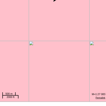
500 m
M=1:27 083
2000 ft
Permalink