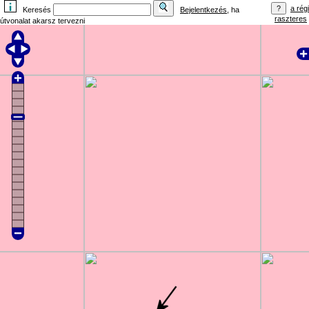
a régi
Keresés
Bejelentkezés
, ha
raszteres
útvonalat akarsz tervezni