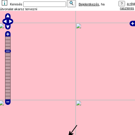
a régi
Keresés
Bejelentkezés
, ha
raszteres
útvonalat akarsz tervezni