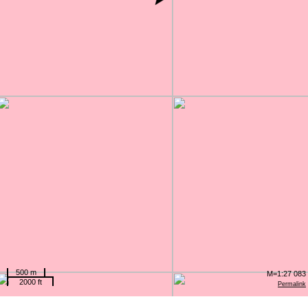
500 m
M=1:27 083
2000 ft
Permalink