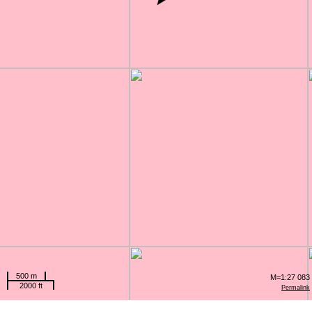
500 m
M=1:27 083
2000 ft
Permalink