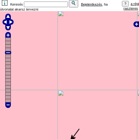
a régi
Keresés
Bejelentkezés
, ha
raszteres
útvonalat akarsz tervezni